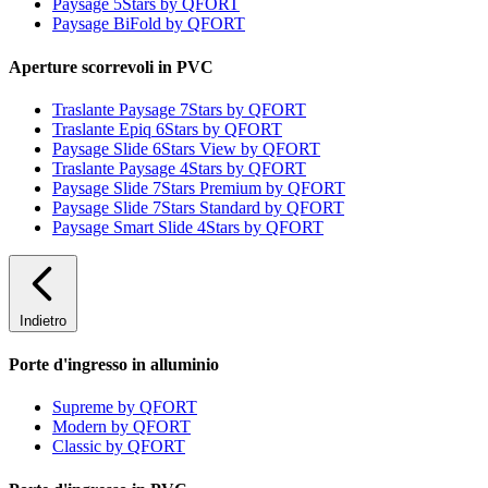
Paysage 5Stars by QFORT
Paysage BiFold by QFORT
Aperture scorrevoli in PVC
Traslante Paysage 7Stars by QFORT
Traslante Epiq 6Stars by QFORT
Paysage Slide 6Stars View by QFORT
Traslante Paysage 4Stars by QFORT
Paysage Slide 7Stars Premium by QFORT
Paysage Slide 7Stars Standard by QFORT
Paysage Smart Slide 4Stars by QFORT
Indietro
Porte d'ingresso in alluminio
Supreme by QFORT
Modern by QFORT
Classic by QFORT