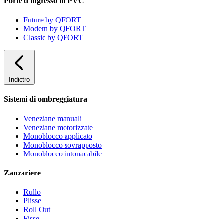
Porte d'ingresso in PVC
Future by QFORT
Modern by QFORT
Classic by QFORT
Indietro
Sistemi di ombreggiatura
Veneziane manuali
Veneziane motorizzate
Monoblocco applicato
Monoblocco sovrapposto
Monoblocco intonacabile
Zanzariere
Rullo
Plisse
Roll Out
Fisse