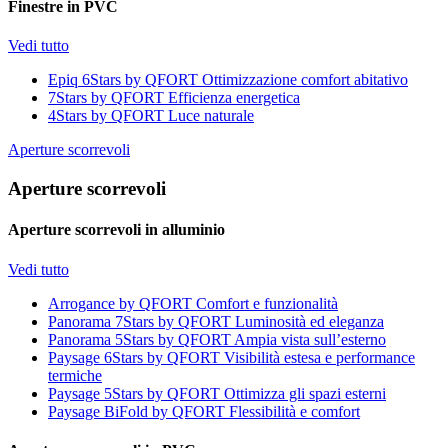
Finestre in PVC
Vedi tutto
Epiq 6Stars by QFORT
Ottimizzazione comfort abitativo
7Stars by QFORT
Efficienza energetica
4Stars by QFORT
Luce naturale
Aperture scorrevoli
Aperture scorrevoli
Aperture scorrevoli in alluminio
Vedi tutto
Arrogance by QFORT
Comfort e funzionalità
Panorama 7Stars by QFORT
Luminosità ed eleganza
Panorama 5Stars by QFORT
Ampia vista sull’esterno
Paysage 6Stars by QFORT
Visibilità estesa e performance
termiche
Paysage 5Stars by QFORT
Ottimizza gli spazi esterni
Paysage BiFold by QFORT
Flessibilità e comfort