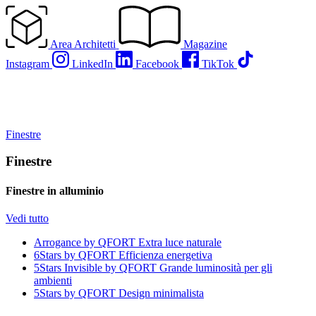
Vai
al
contenuto
Area Architetti
Magazine
Instagram
LinkedIn
Facebook
TikTok
Finestre
Finestre
Finestre in alluminio
Vedi tutto
Arrogance by QFORT
Extra luce naturale
6Stars by QFORT
Efficienza energetiva
5Stars Invisible by QFORT
Grande luminosità per gli
ambienti
5Stars by QFORT
Design minimalista