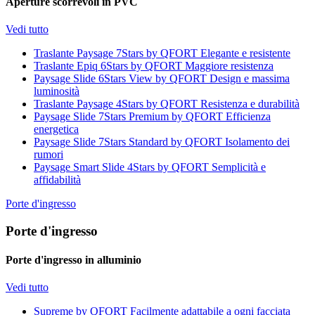
Aperture scorrevoli in PVC
Vedi tutto
Traslante Paysage 7Stars by QFORT
Elegante e resistente
Traslante Epiq 6Stars by QFORT
Maggiore resistenza
Paysage Slide 6Stars View by QFORT
Design e massima
luminosità
Traslante Paysage 4Stars by QFORT
Resistenza e durabilità
Paysage Slide 7Stars Premium by QFORT
Efficienza
energetica
Paysage Slide 7Stars Standard by QFORT
Isolamento dei
rumori
Paysage Smart Slide 4Stars by QFORT
Semplicità e
affidabilità
Porte d'ingresso
Porte d'ingresso
Porte d'ingresso in alluminio
Vedi tutto
Supreme by QFORT
Facilmente adattabile a ogni facciata