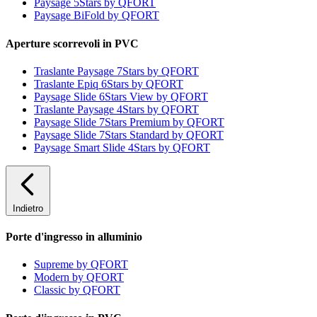
Paysage 5Stars by QFORT
Paysage BiFold by QFORT
Aperture scorrevoli in PVC
Traslante Paysage 7Stars by QFORT
Traslante Epiq 6Stars by QFORT
Paysage Slide 6Stars View by QFORT
Traslante Paysage 4Stars by QFORT
Paysage Slide 7Stars Premium by QFORT
Paysage Slide 7Stars Standard by QFORT
Paysage Smart Slide 4Stars by QFORT
Indietro
Porte d'ingresso in alluminio
Supreme by QFORT
Modern by QFORT
Classic by QFORT