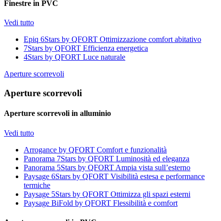
Finestre in PVC
Vedi tutto
Epiq 6Stars by QFORT
Ottimizzazione comfort abitativo
7Stars by QFORT
Efficienza energetica
4Stars by QFORT
Luce naturale
Aperture scorrevoli
Aperture scorrevoli
Aperture scorrevoli in alluminio
Vedi tutto
Arrogance by QFORT
Comfort e funzionalità
Panorama 7Stars by QFORT
Luminosità ed eleganza
Panorama 5Stars by QFORT
Ampia vista sull’esterno
Paysage 6Stars by QFORT
Visibilità estesa e performance
termiche
Paysage 5Stars by QFORT
Ottimizza gli spazi esterni
Paysage BiFold by QFORT
Flessibilità e comfort