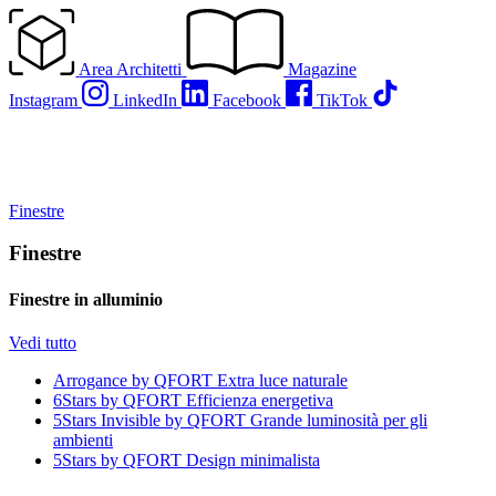
Vai
al
contenuto
Area Architetti
Magazine
Instagram
LinkedIn
Facebook
TikTok
Finestre
Finestre
Finestre in alluminio
Vedi tutto
Arrogance by QFORT
Extra luce naturale
6Stars by QFORT
Efficienza energetiva
5Stars Invisible by QFORT
Grande luminosità per gli
ambienti
5Stars by QFORT
Design minimalista