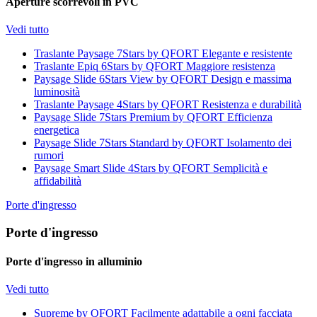
Aperture scorrevoli in PVC
Vedi tutto
Traslante Paysage 7Stars by QFORT
Elegante e resistente
Traslante Epiq 6Stars by QFORT
Maggiore resistenza
Paysage Slide 6Stars View by QFORT
Design e massima
luminosità
Traslante Paysage 4Stars by QFORT
Resistenza e durabilità
Paysage Slide 7Stars Premium by QFORT
Efficienza
energetica
Paysage Slide 7Stars Standard by QFORT
Isolamento dei
rumori
Paysage Smart Slide 4Stars by QFORT
Semplicità e
affidabilità
Porte d'ingresso
Porte d'ingresso
Porte d'ingresso in alluminio
Vedi tutto
Supreme by QFORT
Facilmente adattabile a ogni facciata