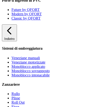
Porte d'ingresso in PVC
Future by QFORT
Modern by QFORT
Classic by QFORT
Indietro
Sistemi di ombreggiatura
Veneziane manuali
Veneziane motorizzate
Monoblocco applicato
Monoblocco sovrapposto
Monoblocco intonacabile
Zanzariere
Rullo
Plisse
Roll Out
Fisse