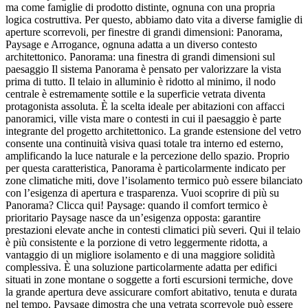
ma come famiglie di prodotto distinte, ognuna con una propria
logica costruttiva. Per questo, abbiamo dato vita a diverse famiglie di
aperture scorrevoli, per finestre di grandi dimensioni: Panorama,
Paysage e Arrogance, ognuna adatta a un diverso contesto
architettonico. Panorama: una finestra di grandi dimensioni sul
paesaggio Il sistema Panorama è pensato per valorizzare la vista
prima di tutto. Il telaio in alluminio è ridotto al minimo, il nodo
centrale è estremamente sottile e la superficie vetrata diventa
protagonista assoluta. È la scelta ideale per abitazioni con affacci
panoramici, ville vista mare o contesti in cui il paesaggio è parte
integrante del progetto architettonico. La grande estensione del vetro
consente una continuità visiva quasi totale tra interno ed esterno,
amplificando la luce naturale e la percezione dello spazio. Proprio
per questa caratteristica, Panorama è particolarmente indicato per
zone climatiche miti, dove l’isolamento termico può essere bilanciato
con l’esigenza di apertura e trasparenza. Vuoi scoprire di più su
Panorama? Clicca qui! Paysage: quando il comfort termico è
prioritario Paysage nasce da un’esigenza opposta: garantire
prestazioni elevate anche in contesti climatici più severi. Qui il telaio
è più consistente e la porzione di vetro leggermente ridotta, a
vantaggio di un migliore isolamento e di una maggiore solidità
complessiva. È una soluzione particolarmente adatta per edifici
situati in zone montane o soggette a forti escursioni termiche, dove
la grande apertura deve assicurare comfort abitativo, tenuta e durata
nel tempo. Paysage dimostra che una vetrata scorrevole può essere