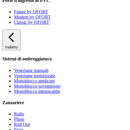
Porte d'ingresso in PVC
Future by QFORT
Modern by QFORT
Classic by QFORT
Indietro
Sistemi di ombreggiatura
Veneziane manuali
Veneziane motorizzate
Monoblocco applicato
Monoblocco sovrapposto
Monoblocco intonacabile
Zanzariere
Rullo
Plisse
Roll Out
Fisse