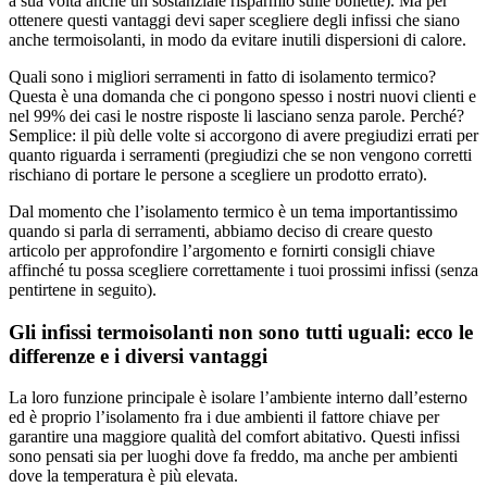
a sua volta anche un sostanziale risparmio sulle bollette). Ma per
ottenere questi vantaggi devi saper scegliere degli infissi che siano
anche termoisolanti, in modo da evitare inutili dispersioni di calore.
Quali sono i migliori serramenti in fatto di isolamento termico?
Questa è una domanda che ci pongono spesso i nostri nuovi clienti e
nel 99% dei casi le nostre risposte li lasciano senza parole. Perché?
Semplice: il più delle volte si accorgono di avere pregiudizi errati per
quanto riguarda i serramenti (pregiudizi che se non vengono corretti
rischiano di portare le persone a scegliere un prodotto errato).
Dal momento che l’isolamento termico è un tema importantissimo
quando si parla di serramenti, abbiamo deciso di creare questo
articolo per approfondire l’argomento e fornirti consigli chiave
affinché tu possa scegliere correttamente i tuoi prossimi infissi (senza
pentirtene in seguito).
Gli infissi termoisolanti non sono tutti uguali: ecco le
differenze e i diversi vantaggi
La loro funzione principale è isolare l’ambiente interno dall’esterno
ed è proprio l’isolamento fra i due ambienti il fattore chiave per
garantire una maggiore qualità del comfort abitativo. Questi infissi
sono pensati sia per luoghi dove fa freddo, ma anche per ambienti
dove la temperatura è più elevata.