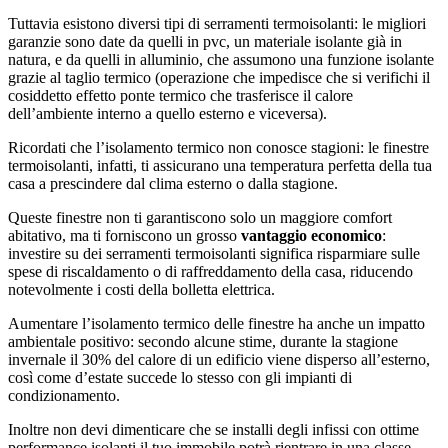
Tuttavia esistono diversi tipi di serramenti termoisolanti: le migliori
garanzie sono date da quelli in pvc, un materiale isolante già in
natura, e da quelli in alluminio, che assumono una funzione isolante
grazie al taglio termico (operazione che impedisce che si verifichi il
cosiddetto effetto ponte termico che trasferisce il calore
dell’ambiente interno a quello esterno e viceversa).
Ricordati che l’isolamento termico non conosce stagioni: le finestre
termoisolanti, infatti, ti assicurano una temperatura perfetta della tua
casa a prescindere dal clima esterno o dalla stagione.
Queste finestre non ti garantiscono solo un maggiore comfort
abitativo, ma ti forniscono un grosso
vantaggio economico
:
investire su dei serramenti termoisolanti significa risparmiare sulle
spese di riscaldamento o di raffreddamento della casa, riducendo
notevolmente i costi della bolletta elettrica.
Aumentare l’isolamento termico delle finestre ha anche un impatto
ambientale positivo: secondo alcune stime, durante la stagione
invernale il 30% del calore di un edificio viene disperso all’esterno,
così come d’estate succede lo stesso con gli impianti di
condizionamento.
Inoltre non devi dimenticare che se installi degli infissi con ottime
performance isolanti il tuo immobile potrà rientrare in una classe