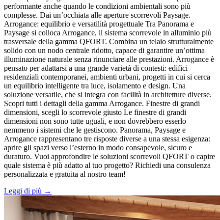
performante anche quando le condizioni ambientali sono più
complesse. Dai un’occhiata alle aperture scorrevoli Paysage.
Arrogance: equilibrio e versatilità progettuale Tra Panorama e
Paysage si colloca Arrogance, il sistema scorrevole in alluminio più
trasversale della gamma QFORT. Combina un telaio strutturalmente
solido con un nodo centrale ridotto, capace di garantire un’ottima
illuminazione naturale senza rinunciare alle prestazioni. Arrogance è
pensato per adattarsi a una grande varietà di contesti: edifici
residenziali contemporanei, ambienti urbani, progetti in cui si cerca
un equilibrio intelligente tra luce, isolamento e design. Una
soluzione versatile, che si integra con facilità in architetture diverse.
Scopri tutti i dettagli della gamma Arrogance. Finestre di grandi
dimensioni, scegli lo scorrevole giusto Le finestre di grandi
dimensioni non sono tutte uguali, e non dovrebbero esserlo
nemmeno i sistemi che le gestiscono. Panorama, Paysage e
Arrogance rappresentano tre risposte diverse a una stessa esigenza:
aprire gli spazi verso l’esterno in modo consapevole, sicuro e
duraturo. Vuoi approfondire le soluzioni scorrevoli QFORT o capire
quale sistema è più adatto al tuo progetto? Richiedi una consulenza
personalizzata e gratuita al nostro team!
Leggi di più →