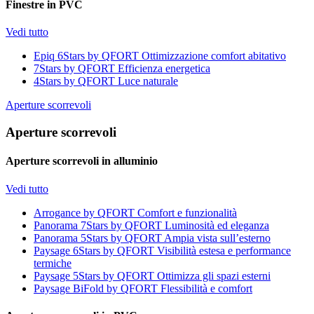
Finestre in PVC
Vedi tutto
Epiq 6Stars by QFORT
Ottimizzazione comfort abitativo
7Stars by QFORT
Efficienza energetica
4Stars by QFORT
Luce naturale
Aperture scorrevoli
Aperture scorrevoli
Aperture scorrevoli in alluminio
Vedi tutto
Arrogance by QFORT
Comfort e funzionalità
Panorama 7Stars by QFORT
Luminosità ed eleganza
Panorama 5Stars by QFORT
Ampia vista sull’esterno
Paysage 6Stars by QFORT
Visibilità estesa e performance
termiche
Paysage 5Stars by QFORT
Ottimizza gli spazi esterni
Paysage BiFold by QFORT
Flessibilità e comfort