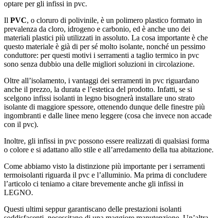
optare per gli infissi in pvc.
Il
PVC
, o cloruro di polivinile, è un polimero plastico formato in
prevalenza da cloro, idrogeno e carbonio, ed è anche uno dei
materiali plastici più utilizzati in assoluto. La cosa importante è che
questo materiale è già di per sé molto isolante, nonché un pessimo
conduttore: per questi motivi i serramenti a taglio termico in pvc
sono senza dubbio una delle migliori soluzioni in circolazione.
Oltre all’isolamento, i vantaggi dei serramenti in pvc riguardano
anche il prezzo, la durata e l’estetica del prodotto. Infatti, se si
scelgono infissi isolanti in legno bisognerà installare uno strato
isolante di maggiore spessore, ottenendo dunque delle finestre più
ingombranti e dalle linee meno leggere (cosa che invece non accade
con il pvc).
Inoltre, gli infissi in pvc possono essere realizzati di qualsiasi forma
o colore e si adattano allo stile e all’arredamento della tua abitazione.
Come abbiamo visto la distinzione più importante per i serramenti
termoisolanti riguarda il pvc e l’alluminio. Ma prima di concludere
l’articolo ci teniamo a citare brevemente anche gli infissi in
LEGNO.
Questi ultimi seppur garantiscano delle prestazioni isolanti
soddisfacenti, necessitano di una maggiore manutenzione. Un’altra