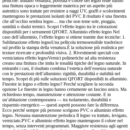
pellicole: imitano venatura, porosità e colore del legno reale hanno
una finitura opaca o leggermente materica per un aspetto più
autentico sono trattate per resistere a raggi UV, graffi e scolorimenti
mantengono le prestazioni isolanti del PVC Il risultato è una finestra
che all’occhio sembra legno… ma che non teme sole, pioggia,
umidità o sbalzi termici. Scopri l’effetto legno tra le colorazioni
disponibili per i serramenti QFORT. Alluminio effetto legno Nel
caso dell’alluminio, l’effetto legno si ottiene tramite due tecniche: 1.
Sublimazione effetto legnoUna pellicola termosensibile trasferisce
sul profilo la stampa della venatura.È la soluzione più realistica per
texture ricercate e profondità visiva. 2. Rivestimenti speciali con
verniciatura effetto legnoVernici polimeriche ad alta resistenza
creano una finitura che imita le tonalità tipiche del legno naturale. In
entrambi i casi, il risultato combina l’estetica dell’essenza naturale
con le prestazioni dell’alluminio: rigidità, durabilità e stabilità nel
tempo. Scopri di più sulle soluzioni QFORT disponibili in alluminio.
Finestre in legno o effetto legno? Perché scegliere la seconda
opzione Le finestre in legno hanno certamente un fascino unico. Ma
richiedono tempo, manutenzione e attenzione costante. E in
un’abitazione contemporanea — tra isolamento, durabilità e
risparmio energetico — questi aspetti possono fare la differenza.
Ecco perché sempre più persone scelgono PVC o alluminio effetto
legno. Nessuna manutenzione periodica Il legno va trattato, levigato,
verniciato.PVC e alluminio effetto legno mantengono il colore nel
tempo, senza interventi programmati. Maggiore resistenza agli agenti