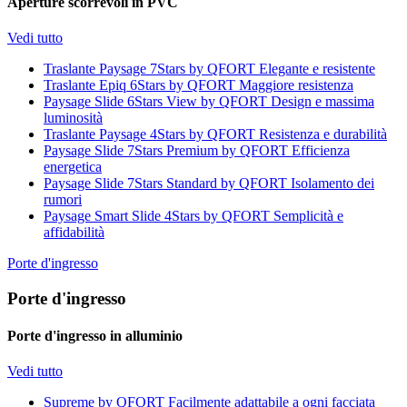
Aperture scorrevoli in PVC
Vedi tutto
Traslante Paysage 7Stars by QFORT
Elegante e resistente
Traslante Epiq 6Stars by QFORT
Maggiore resistenza
Paysage Slide 6Stars View by QFORT
Design e massima
luminosità
Traslante Paysage 4Stars by QFORT
Resistenza e durabilità
Paysage Slide 7Stars Premium by QFORT
Efficienza
energetica
Paysage Slide 7Stars Standard by QFORT
Isolamento dei
rumori
Paysage Smart Slide 4Stars by QFORT
Semplicità e
affidabilità
Porte d'ingresso
Porte d'ingresso
Porte d'ingresso in alluminio
Vedi tutto
Supreme by QFORT
Facilmente adattabile a ogni facciata