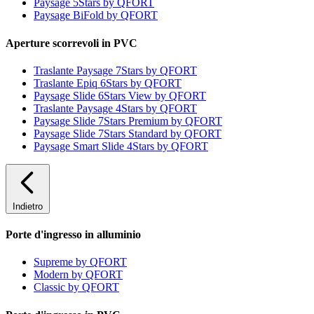
Paysage 5Stars by QFORT
Paysage BiFold by QFORT
Aperture scorrevoli in PVC
Traslante Paysage 7Stars by QFORT
Traslante Epiq 6Stars by QFORT
Paysage Slide 6Stars View by QFORT
Traslante Paysage 4Stars by QFORT
Paysage Slide 7Stars Premium by QFORT
Paysage Slide 7Stars Standard by QFORT
Paysage Smart Slide 4Stars by QFORT
Indietro
Porte d'ingresso in alluminio
Supreme by QFORT
Modern by QFORT
Classic by QFORT