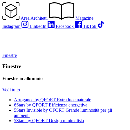
Vai
al
contenuto
Area Architetti
Magazine
Instagram
LinkedIn
Facebook
TikTok
Finestre
Finestre
Finestre in alluminio
Vedi tutto
Arrogance by QFORT
Extra luce naturale
6Stars by QFORT
Efficienza energetiva
5Stars Invisible by QFORT
Grande luminosità per gli
ambienti
5Stars by QFORT
Design minimalista